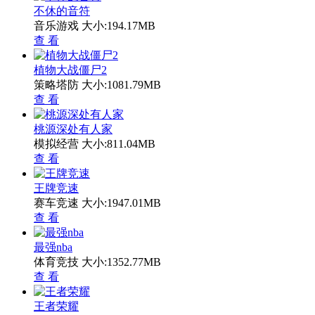
不休的音符
音乐游戏
大小:194.17MB
查 看
植物大战僵尸2
策略塔防
大小:1081.79MB
查 看
桃源深处有人家
模拟经营
大小:811.04MB
查 看
王牌竞速
赛车竞速
大小:1947.01MB
查 看
最强nba
体育竞技
大小:1352.77MB
查 看
王者荣耀