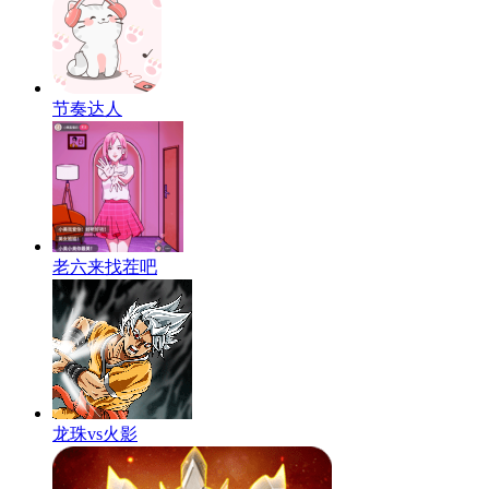
节奏达人
老六来找茬吧
龙珠vs火影