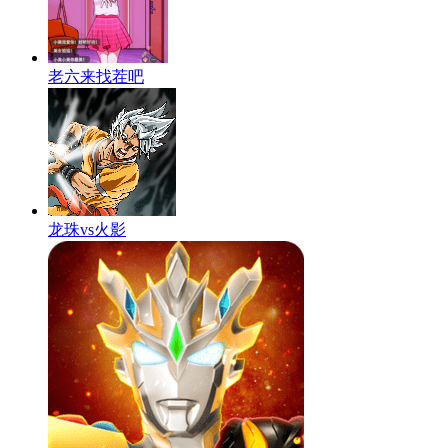
老六来找茬吧
龙珠vs火影