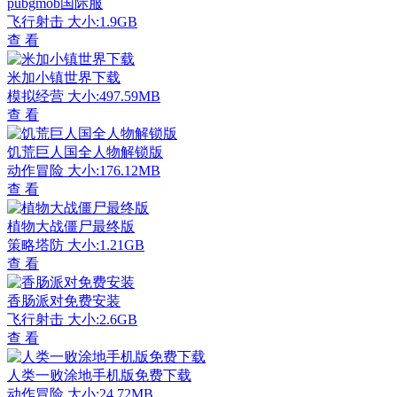
pubgmob国际服
飞行射击
大小:1.9GB
查 看
米加小镇世界下载
模拟经营
大小:497.59MB
查 看
饥荒巨人国全人物解锁版
动作冒险
大小:176.12MB
查 看
植物大战僵尸最终版
策略塔防
大小:1.21GB
查 看
香肠派对免费安装
飞行射击
大小:2.6GB
查 看
人类一败涂地手机版免费下载
动作冒险
大小:24.72MB