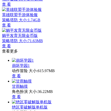
查 看
英雄联盟手游体验服
策略塔防
大小:1.74GB
查 看
躺平发育无限金币版
策略塔防
大小:71.63MB
查 看
查看更多
崩坏学园1
动作冒险
大小:615.97MB
查 看
甘雨触摸
角色扮演
大小:36.22MB
查 看
绝区零破解版单机版