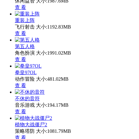
休闲益智
大小:1987.6MB
查 看
重装上阵
飞行射击
大小:1192.83MB
查 看
第五人格
角色扮演
大小:1991.02MB
查 看
拳皇97OL
动作冒险
大小:481.02MB
查 看
不休的音符
音乐游戏
大小:194.17MB
查 看
植物大战僵尸2
策略塔防
大小:1081.79MB
查 看